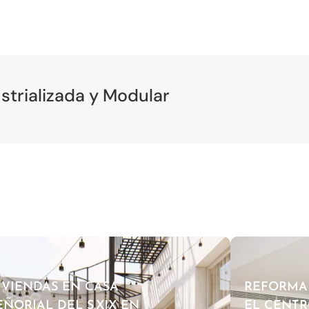
strializada y Modular
IVIENDAS EN CASA
REFORMA
EÑORIAL DEL S.XIX EN
EL CENTR